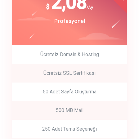
180
2,08
$
$
/year
/Ay
track energy costs
Start Up
Profesyonel
predictive dialing
Ücretsiz Domain & Hosting
Get Started
Ücretsiz SSL Sertifikası
Start by trying our service for 30 days free trial no credit card
required.
50 Adet Sayfa Oluşturma
500 MB Mail
250 Adet Tema Seçeneği