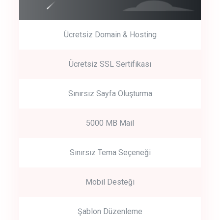
Ücretsiz Domain & Hosting
Get Started
Ücretsiz SSL Sertifikası
Start by trying our service for 30 days free trial no credit card
required.
Sınırsız Sayfa Oluşturma
5000 MB Mail
Sınırsız Tema Seçeneği
Mobil Desteği
Şablon Düzenleme