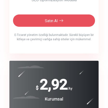
Satın Al
E-Ticaret yönetim özelliği bulunmaktadır. Sürekli büyüyen bir
kitleye ve çevrimiçi varlığa sahip siteler için mükemmel.
crm auto cync
click to call back
240
2,92
$
$
/year
/Ay
track energy costs
Coroprate
Kurumsal
predictive dialing