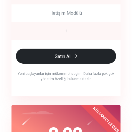
İletişim Modülü
+
Satın Al
Yeni başlayanlar için mükemmel seçim. Daha fazla pek çok
yönetim özelliği bulunmaktadır.
crm auto cync
KULLANICI SEÇİMİ
Best Choice
click to call back